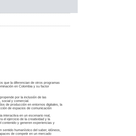
os que la diferencian de otros programas 
minación en Colombia y su factor 
propende por la inclusión de las 
, social y comercial.
os de producción en entornos digitales, la 
rucción de espacios de comunicación 
 interactiva en un escenario real, 
el ejercicio de la creatividad y la 
el contenido y generen experiencias y 
un sentido humanístico del saber, idóneos, 
 capaces de competir en un mercado 