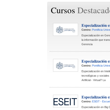
Cursos
Destacad
Especialización 
Centro:
Pontificia Univ
 Especialización en Ger
la información que tran
Gerencia
Especialización en
Centro:
Pontificia Univ
 Especialización en Intel
tecnológicas y sociales
Artificial - Virtual? La 
Especialización e
Centro:
ESEIT - Escuel
 Especialización en Big