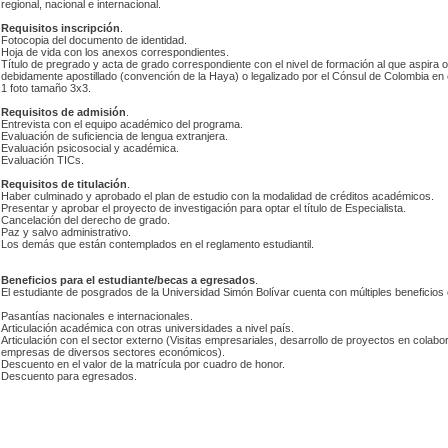
regional, nacional e internacional.
Requisitos inscripción
.
 Fotocopia del documento de identidad.
 Hoja de vida con los anexos correspondientes.
 Título de pregrado y acta de grado correspondiente con el nivel de formación al que aspira o 
debidamente apostillado (convención de la Haya) o legalizado por el Cónsul de Colombia en e
 1 foto tamaño 3x3.
Requisitos de admisión
.
 Entrevista con el equipo académico del programa.
 Evaluación de suficiencia de lengua extranjera. 
 Evaluación psicosocial y académica.
 Evaluación TICs.
Requisitos de titulación
.
 Haber culminado y aprobado el plan de estudio con la modalidad de créditos académicos.
 Presentar y aprobar el proyecto de investigación para optar el título de Especialista.
 Cancelación del derecho de grado.
 Paz y salvo administrativo. 
 Los demás que están contemplados en el reglamento estudiantil.
Beneficios para el estudiante/becas a egresados
.
 El estudiante de posgrados de la Universidad Simón Bolívar cuenta con múltiples beneficios
 Pasantías nacionales e internacionales.
 Articulación académica con otras universidades a nivel país.
 Articulación con el sector externo (Visitas empresariales, desarrollo de proyectos en colabor
empresas de diversos sectores económicos).
 Descuento en el valor de la matrícula por cuadro de honor.
 Descuento para egresados.