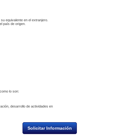
su equivalente en el extranjero. 
l país de origen.
 como lo son: 
ación, desarrollo de actividades en 
Solicitar Información