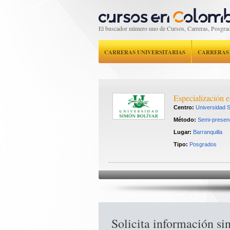
El buscador número uno de Cursos, Carreras, Posgrad
CARRERAS UNIVERSITARIAS
CARRERAS
Especialización e
Centro:
Universidad S
Método:
Semi-presenc
Lugar:
Barranquilla
Tipo:
Posgrados
Solicita información s