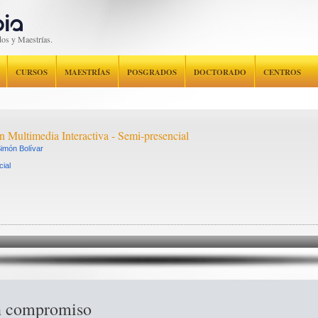
os y Maestrías.
CURSOS
MAESTRÍAS
POSGRADOS
DOCTORADO
CENTROS
n Multimedia Interactiva - Semi-presencial
imón Bolívar
ial
in compromiso