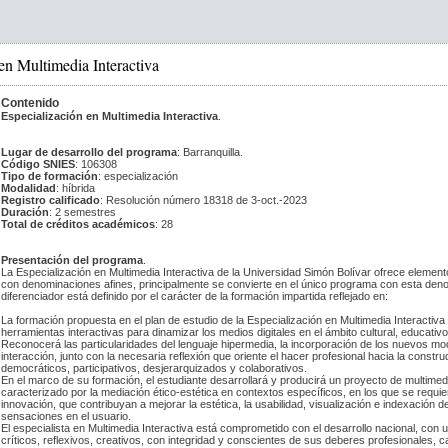
en Multimedia Interactiva
Contenido
Especialización en Multimedia Interactiva
.
Lugar de desarrollo del programa
: Barranquilla.
Código SNIES
: 106308
Tipo de formación
: especialización
Modalidad
: híbrida
Registro calificado
: Resolución número 18318 de 3-oct.-2023
Duración
: 2 semestres
Total de créditos académicos
: 28
Presentación del programa
.
 La Especialización en Multimedia Interactiva de la Universidad Simón Bolívar ofrece element
con denominaciones afines, principalmente se convierte en el único programa con esta deno
diferenciador está definido por el carácter de la formación impartida reflejado en: 
 La formación propuesta en el plan de estudio de la Especialización en Multimedia Interactiva 
herramientas interactivas para dinamizar los medios digitales en el ámbito cultural, educativo
 Reconocerá las particularidades del lenguaje hipermedia, la incorporación de los nuevos mod
interacción, junto con la necesaria reflexión que oriente el hacer profesional hacia la const
democráticos, participativos, desjerarquizados y colaborativos.
 En el marco de su formación, el estudiante desarrollará y producirá un proyecto de multimedia
caracterizado por la mediación ético-estética en contextos específicos, en los que se requiera 
innovación, que contribuyan a mejorar la estética, la usabilidad, visualización e indexación d
sensaciones en el usuario.
 El especialista en Multimedia Interactiva está comprometido con el desarrollo nacional, con 
críticos, reflexivos, creativos, con integridad y conscientes de sus deberes profesionales,