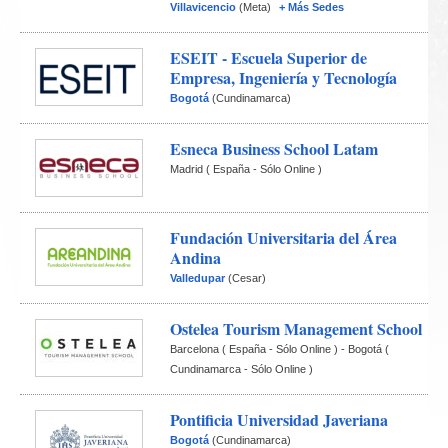
Villavicencio
(Meta)
+ Más Sedes
ESEIT - Escuela Superior de 
Empresa, Ingeniería y Tecnología
Bogotá
(Cundinamarca)
Esneca Business School Latam
Madrid
(
España
 - Sólo Online ) 
Fundación Universitaria del Área 
Andina
Valledupar
(Cesar)
Ostelea Tourism Management School
Barcelona
(
España
 - Sólo Online ) 
-
Bogotá
(
Cundinamarca
 - Sólo Online ) 
Pontificia Universidad Javeriana
Bogotá
(Cundinamarca)