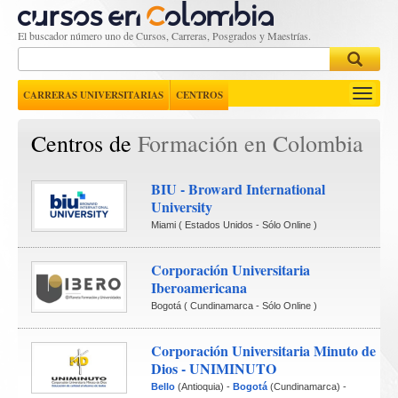
El buscador número uno de Cursos, Carreras, Posgrados y Maestrías.
Toggle
CARRERAS UNIVERSITARIAS
CENTROS
navigati
Centros de 
Formación en Colombia
BIU - Broward International 
University
Miami
(
Estados Unidos
 - Sólo Online ) 
Corporación Universitaria 
Iberoamericana
Bogotá
(
Cundinamarca
 - Sólo Online ) 
Corporación Universitaria Minuto de 
Dios - UNIMINUTO
Bello
(Antioquia)
-
Bogotá
(Cundinamarca)
-