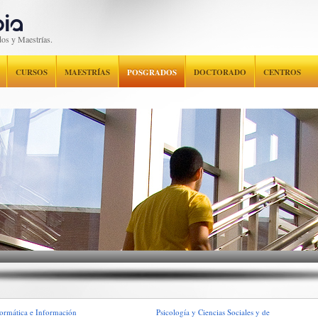
os y Maestrías.
CURSOS
MAESTRÍAS
POSGRADOS
DOCTORADO
CENTROS
ormática e Información
Psicología y Ciencias Sociales y de 