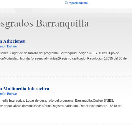
Comportamiento
sgrados Barranquilla
en Adicciones
imón Bolívar
cciones. Lugar de desarrollo del programa: BarranquillaCódigo SNIES: 111299Tipo de 
ónModalidad: híbrida (presencial - virtual)Registro calificado: Resolución 12535 del 30 de 
en Multimedia Interactiva
imón Bolívar
imedia Interactiva. Lugar de desarrollo del programa: Barranquilla.Código SNIES: 
: especializaciónModalidad: híbridaRegistro calificado: Resolución número 18318 de 