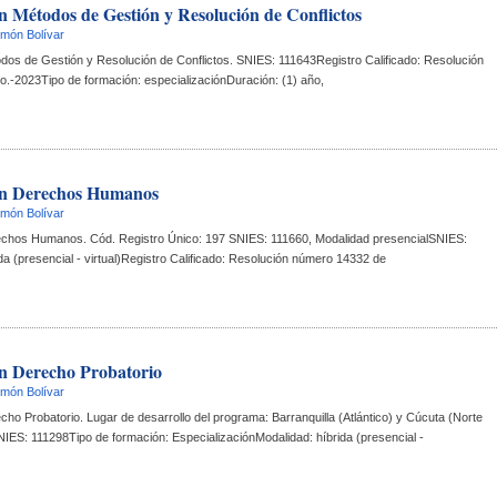
en Métodos de Gestión y Resolución de Conflictos
imón Bolívar
odos de Gestión y Resolución de Conflictos. SNIES: 111643Registro Calificado: Resolución 
-2023Tipo de formación: especializaciónDuración: (1) año, 
 en Derechos Humanos
imón Bolívar
rechos Humanos. Cód. Registro Único: 197 SNIES: 111660, Modalidad presencialSNIES: 
a (presencial - virtual)Registro Calificado: Resolución número 14332 de 
en Derecho Probatorio
imón Bolívar
cho Probatorio. Lugar de desarrollo del programa: Barranquilla (Atlántico) y Cúcuta (Norte 
ES: 111298Tipo de formación: EspecializaciónModalidad: híbrida (presencial - 