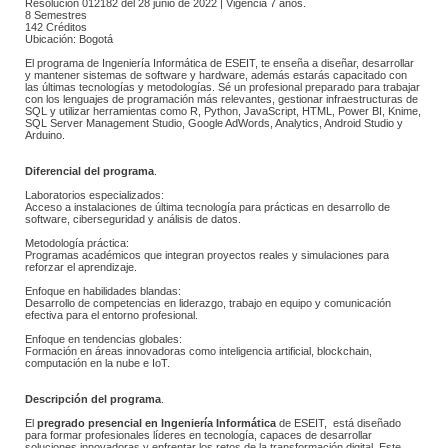
Resolución 012182 del 28 junio de 2022 | Vigencia 7 años.
8 Semestres
142 Créditos
Ubicación: Bogotá
 El programa de Ingeniería Informática de ESEIT, te enseña a diseñar, desarrollar 
y mantener sistemas de software y hardware, además estarás capacitado con 
las últimas tecnologías y metodologías. Sé un profesional preparado para trabajar 
con los lenguajes de programación más relevantes, gestionar infraestructuras de 
SQL y utilizar herramientas como R, Python, JavaScript, HTML, Power BI, Knime, 
SQL Server Management Studio, Google AdWords, Analytics, Android Studio y 
Arduino.
Diferencial del programa
.
 Laboratorios especializados:
 Acceso a instalaciones de última tecnología para prácticas en desarrollo de 
software, ciberseguridad y análisis de datos.
 Metodología práctica:
 Programas académicos que integran proyectos reales y simulaciones para 
reforzar el aprendizaje.
 Enfoque en habilidades blandas:
 Desarrollo de competencias en liderazgo, trabajo en equipo y comunicación 
efectiva para el entorno profesional.
 Enfoque en tendencias globales:
 Formación en áreas innovadoras como inteligencia artificial, blockchain, 
computación en la nube e IoT.
Descripción del programa
.
El
pregrado presencial en Ingeniería Informática
 de ESEIT, está diseñado 
para formar profesionales líderes en tecnología, capaces de desarrollar 
soluciones innovadoras y enfrentar los retos de la transformación digital. Este 