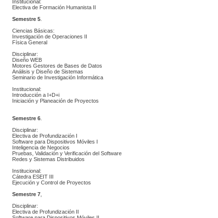
Institucional:
 Electiva de Formación Humanista II
Semestre 5
.
Ciencias Básicas:
 Investigación de Operaciones II
 Física General
Disciplinar:
 Diseño WEB
 Motores Gestores de Bases de Datos
 Análisis y Diseño de Sistemas
 Seminario de Investigación Informática
Institucional:
 Introducción a I+D+i
 Iniciación y Planeación de Proyectos
Semestre 6
.
Disciplinar:
 Electiva de Profundización I
 Software para Dispositivos Móviles I
 Inteligencia de Negocios
 Pruebas, Validación y Verificación del Software
 Redes y Sistemas Distribuidos
Institucional:
 Cátedra ESEIT III
 Ejecución y Control de Proyectos
Semestre 7
,
Disciplinar:
 Electiva de Profundización II
 Software para Dispositivos Móviles II