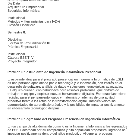
 Big Data
 Arquitectura Empresarial
 Seguridad Informática
Institucional:
 Métodos y Herramientas para I+D+i
 Gestión Financiera
Semestre 8
.
Disciplinar:
 Electiva de Profundización III
 Práctica Empresarial
Institucional:
 Cátedra ESEIT IV
 Proyecto Integrador
Perfil de un estudiante de Ingeniería Informática Presencial
.
El aspirante ideal para el pregrado presencial en Ingeniería Informática de ESEIT 
es una persona apasionada por la tecnología y la innovación, con interés en el 
desarrollo de software, análisis de datos y soluciones tecnológicas avanzadas. 
Es alguien curioso, con habilidades para resolver problemas, que disfruta de 
trabajar en equipo y explorar nuevas herramientas digitales. Este estudiante tiene 
facilidad para el pensamiento lógico y matemático, además de una actitud 
proactiva frente a los retos de la transformación digital. También valora las 
oportunidades de aprendizaje práctico y la posibilidad de impactar positivamente 
en el desarrollo tecnológico del país.
Perfil de un egresado del Pregrado Presencial en Ingeniería Informática
.
En un campo de alta demanda como lo es la Ingeniería Informática, los egresados 
de ESEIT destacan por su compromiso y alta capacidad propositiva, logrando así 
impactar positivamente dentro del tejido productivo. Al generar procesos 