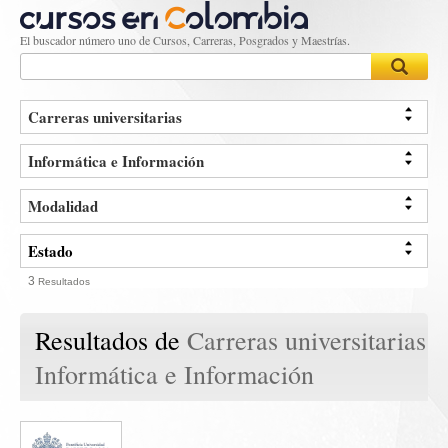
El buscador número uno de Cursos, Carreras, Posgrados y Maestrías.
Carreras universitarias 
CARRERAS UNIVERSITARIAS
Informática e Información
CARRERAS
Modalidad
CURSOS
PRESENCIAL
MAESTRÍAS
Estado
POSGRADOS
3
CUNDINAMARCA
Resultados
DOCTORADO
Resultados de 
Carreras universitarias 
Informática e Información 