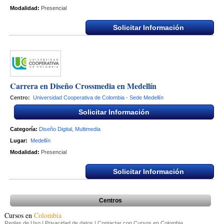
Modalidad:
Presencial
Solicitar Información
Carrera en Diseño Crossmedia​ ​en Medellín
Centro:
Universidad Cooperativa de Colombia - Sede Medellín
Solicitar Información
Categoría:
Diseño Digital, Multimedia
Lugar:
Medellín
Modalidad:
Presencial
Solicitar Información
Centros
Cursos en 
Colombia
Reglas de Uso
|
Privacidad de datos
|
Contactar con Cursos en Colombia