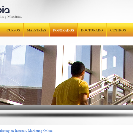
os y Maestrías.
CURSOS
MAESTRÍAS
POSGRADOS
DOCTORADO
CENTROS
keting en Internet / Marketing Online