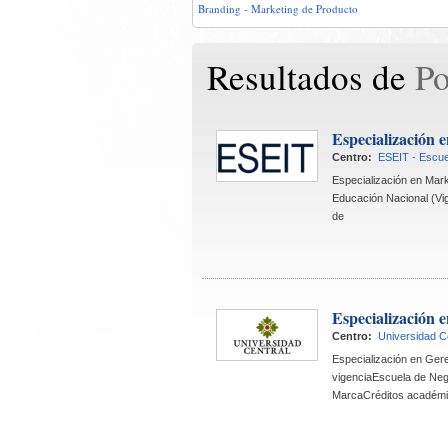
Branding - Marketing de Producto
Resultados de 
Po
Especialización 
Centro:
ESEIT - Escue
 Especialización en Mar
Educación Nacional (Vig
de
Especialización 
Centro:
Universidad C
 Especialización en Ger
vigenciaEscuela de Nego
MarcaCréditos académi