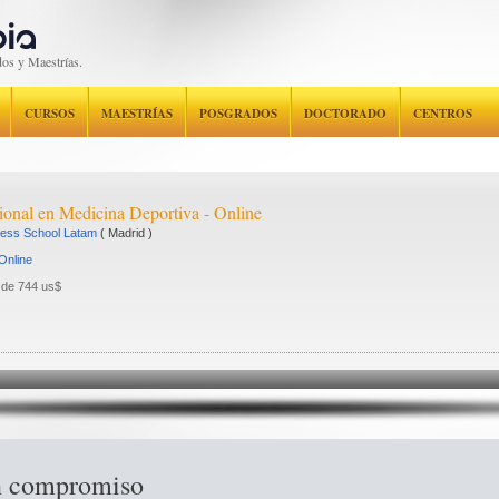
os y Maestrías.
CURSOS
MAESTRÍAS
POSGRADOS
DOCTORADO
CENTROS
cional en Medicina Deportiva - Online
ess School Latam
(
Madrid
)
Online
 de 744 us$
in compromiso