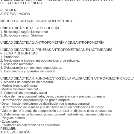
 DE LA EDAD Y EL GÉNERO
RESUMEN
AUTOEVALUACIÓN
 MÓDULO 6. VALORACIÓN ANTROPOMÉTRICA
 UNIDAD DIDÁCTICA 1. BIOTIPOLOGÍA
 1. Biotipología según Kretschmer
 2. Biotipología según Sheldon
 UNIDAD DIDÁCTICA 2. ANTROPOMETRÍA Y CINEANTROPOMETRÍA
 UNIDAD DIDÁCTICA 3. PRUEBAS ANTROPOMÉTRICAS EN ACTIVIDADES
 FÍSICAS Y DEPORTIVAS
 1. Protocolos
 2. Mediciones e índices antropométricos y de robustez
 3. Aplicación autónoma
 4. Colaboración con técnicos especialistas
 5. Instrumentos y aparatos de medida
 UNIDAD DIDÁCTICA 4. FUNDAMENTOS DE LA VALORACIÓN ANTROPOMÉTRICA DE 
 1. Modelos de composición corporal
 -Modelo bicompartimental
 -Modelo tricompartimental
 2. Composición corporal y salud
 -Índice de masa corporal: talla, peso, circunferencia y pliegues cutáneos
 -Determinación del porcentaje de grasa corporal
 -Determinación del patrón de distribución de la grasa corporal
 -Determinación de la masa y la densidad ósea en poblaciones de riesgo
 -Valores de referencia de composición corporal en distintos tipos de usuarios
 3. Determinación de la composición corporal mediante los pliegues cutáneos
 -Pliegues a medir
-Ecuaciones
 -Colaboración con técnicos especialistas
RESUMEN
AUTOEVALUACIÓN