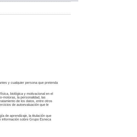
iantes y cualquier persona que pretenda 
ísica, biológica y motivacional en el 
-motoras, la personalidad, las 
ratamiento de los datos, entre otros 
rcicios de autoevaluación que le 
a de aprendizaje, la titulación que 
 e información sobre Grupo Esneca 