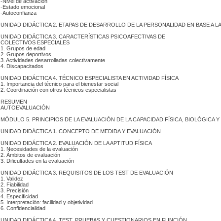
 -Nivel de activación
 -Estado emocional
-Autoconfianza
 UNIDAD DIDÁCTICA 2. ETAPAS DE DESARROLLO DE LA PERSONALIDAD EN BASE A L
 UNIDAD DIDÁCTICA 3. CARACTERÍSTICAS PSICOAFECTIVAS DE
 COLECTIVOS ESPECIALES
 1. Grupos de edad
 2. Grupos deportivos
 3. Actividades desarrolladas colectivamente
 4. Discapacitados
 UNIDAD DIDÁCTICA 4. TÉCNICO ESPECIALISTA EN ACTIVIDAD FÍSICA
 1. Importancia del técnico para el bienestar social
 2. Coordinación con otros técnicos especialistas
RESUMEN
AUTOEVALUACIÓN
 MÓDULO 5. PRINCIPIOS DE LA EVALUACIÓN DE LA CAPACIDAD FÍSICA, BIOLÓGICA 
 UNIDAD DIDÁCTICA 1. CONCEPTO DE MEDIDA Y EVALUACIÓN
 UNIDAD DIDÁCTICA 2. EVALUACIÓN DE LA APTITUD FÍSICA
 1. Necesidades de la evaluación
 2. Ámbitos de evaluación
 3. Dificultades en la evaluación
 UNIDAD DIDÁCTICA 3. REQUISITOS DE LOS TEST DE EVALUACIÓN
 1. Validez
 2. Fiabilidad
 3. Precisión
 4. Especificidad
 5. Interpretación: facilidad y objetividad
 6. Confidencialidad
 UNIDAD DIDÁCTICA 4. TEST, PRUEBAS Y CUESTIONARIOS EN FUNCIÓN