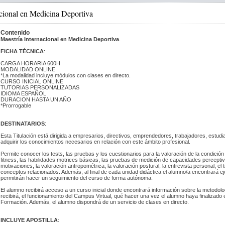
cional en Medicina Deportiva
Contenido
Maestría Internacional en Medicina Deportiva
.
FICHA TÉCNICA
:
 CARGA HORARIA 600H
 MODALIDAD ONLINE
 *La modalidad incluye módulos con clases en directo.
 CURSO INICIAL ONLINE
 TUTORIAS PERSONALIZADAS
 IDIOMA ESPAÑOL
 DURACION HASTA UN AÑO
*Prorrogable
DESTINATARIOS
:
 Esta Titulación está dirigida a empresarios, directivos, emprendedores, trabajadores, estud
adquirir los conocimientos necesarios en relación con este ámbito profesional.
 Permite conocer los tests, las pruebas y los cuestionarios para la valoración de la condición f
fitness, las habilidades motrices básicas, las pruebas de medición de capacidades perceptivo
motivaciones, la valoración antropométrica, la valoración postural, la entrevista personal, el t
conceptos relacionados. Además, al final de cada unidad didáctica el alumno/a encontrará eje
permitirán hacer un seguimiento del curso de forma autónoma.
 El alumno recibirá acceso a un curso inicial donde encontrará información sobre la metodologí
recibirá, el funcionamiento del Campus Virtual, qué hacer una vez el alumno haya finalizado
Formación. Además, el alumno dispondrá de un servicio de clases en directo.
INCLUYE APOSTILLA
: