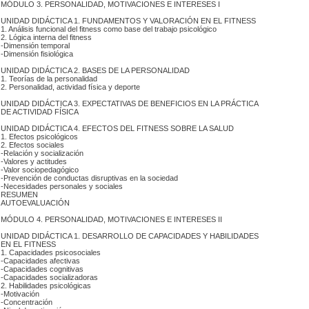
 MÓDULO 3. PERSONALIDAD, MOTIVACIONES E INTERESES I
 UNIDAD DIDÁCTICA 1. FUNDAMENTOS Y VALORACIÓN EN EL FITNESS
 1. Análisis funcional del fitness como base del trabajo psicológico
 2. Lógica interna del fitness
 -Dimensión temporal
 -Dimensión fisiológica
 UNIDAD DIDÁCTICA 2. BASES DE LA PERSONALIDAD
 1. Teorías de la personalidad
 2. Personalidad, actividad física y deporte
 UNIDAD DIDÁCTICA 3. EXPECTATIVAS DE BENEFICIOS EN LA PRÁCTICA
 DE ACTIVIDAD FÍSICA
 UNIDAD DIDÁCTICA 4. EFECTOS DEL FITNESS SOBRE LA SALUD
 1. Efectos psicológicos
 2. Efectos sociales
 -Relación y socialización
 -Valores y actitudes
 -Valor sociopedagógico
 -Prevención de conductas disruptivas en la sociedad
 -Necesidades personales y sociales
RESUMEN
AUTOEVALUACIÓN
 MÓDULO 4. PERSONALIDAD, MOTIVACIONES E INTERESES II
 UNIDAD DIDÁCTICA 1. DESARROLLO DE CAPACIDADES Y HABILIDADES
 EN EL FITNESS
 1. Capacidades psicosociales
 -Capacidades afectivas
 -Capacidades cognitivas
 -Capacidades socializadoras
 2. Habilidades psicológicas
-Motivación
-Concentración