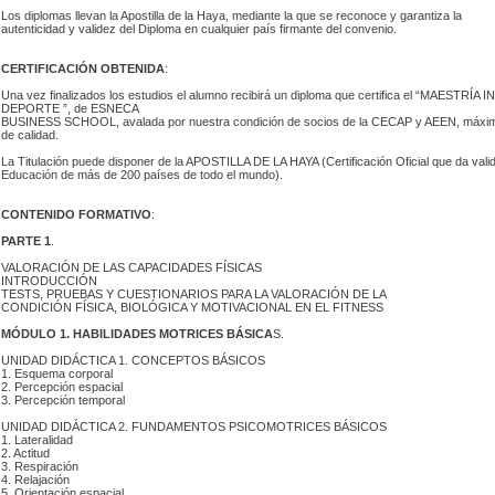
 Los diplomas llevan la Apostilla de la Haya, mediante la que se reconoce y garantiza la
 autenticidad y validez del Diploma en cualquier país firmante del convenio.
CERTIFICACIÓN OBTENIDA
:
 Una vez finalizados los estudios el alumno recibirá un diploma que certifica el “MAES
DEPORTE ”, de ESNECA
 BUSINESS SCHOOL, avalada por nuestra condición de socios de la CECAP y AEEN, máximas
de calidad.
 La Titulación puede disponer de la APOSTILLA DE LA HAYA (Certificación Oficial que da validez
Educación de más de 200 países de todo el mundo).
CONTENIDO FORMATIVO
:
PARTE 1
.
 VALORACIÓN DE LAS CAPACIDADES FÍSICAS
INTRODUCCIÓN
 TESTS, PRUEBAS Y CUESTIONARIOS PARA LA VALORACIÓN DE LA
 CONDICIÓN FÍSICA, BIOLÓGICA Y MOTIVACIONAL EN EL FITNESS
MÓDULO 1. HABILIDADES MOTRICES BÁSICA
S.
 UNIDAD DIDÁCTICA 1. CONCEPTOS BÁSICOS
 1. Esquema corporal
 2. Percepción espacial
 3. Percepción temporal
 UNIDAD DIDÁCTICA 2. FUNDAMENTOS PSICOMOTRICES BÁSICOS
 1. Lateralidad
 2. Actitud
 3. Respiración
 4. Relajación
 5. Orientación espacial