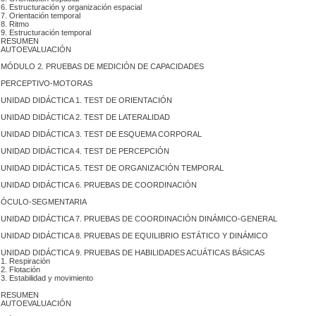
 6. Estructuración y organización espacial
 7. Orientación temporal
 8. Ritmo
 9. Estructuración temporal
RESUMEN
AUTOEVALUACIÓN
 MÓDULO 2. PRUEBAS DE MEDICIÓN DE CAPACIDADES
PERCEPTIVO-MOTORAS
 UNIDAD DIDÁCTICA 1. TEST DE ORIENTACIÓN
 UNIDAD DIDÁCTICA 2. TEST DE LATERALIDAD
 UNIDAD DIDÁCTICA 3. TEST DE ESQUEMA CORPORAL
 UNIDAD DIDÁCTICA 4. TEST DE PERCEPCIÓN
 UNIDAD DIDÁCTICA 5. TEST DE ORGANIZACIÓN TEMPORAL
 UNIDAD DIDÁCTICA 6. PRUEBAS DE COORDINACIÓN
ÓCULO-SEGMENTARIA
 UNIDAD DIDÁCTICA 7. PRUEBAS DE COORDINACIÓN DINÁMICO-GENERAL
 UNIDAD DIDÁCTICA 8. PRUEBAS DE EQUILIBRIO ESTÁTICO Y DINÁMICO
 UNIDAD DIDÁCTICA 9. PRUEBAS DE HABILIDADES ACUÁTICAS BÁSICAS
 1. Respiración
 2. Flotación
 3. Estabilidad y movimiento
RESUMEN
AUTOEVALUACIÓN