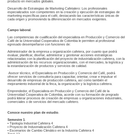
producto en mercados globales. 
 Desarrollo de Estrategias de Marketing Cafetalero: Los profesionales 
especializados son competentes en la creación y ejecución de estrategias de 
marketing específicas para el café, destacando las características únicas de 
cada origen y promoviendo la diferenciación en mercados exigentes.​
Campo laboral
.
 Las competencias de cualificación del especialista en Producción y Comercio del 
Café de la Universidad Cooperativa de Colombia le permiten al profesional 
egresado desempeñarse con funciones de: 
 ​​Administrador de la empresa u organización cafetera, por cuanto que podrá 
evaluar, planificar, diseñar, administrar y gestionar acciones estratégicas 
relacionadas con la planificación del proyecto de industrialización cafetera, con la 
administración de los recursos organizacionales, con el mercadeo, la logística y 
la estandarización de productos y servicios de calidad. 
 Asesor técnico, el Especialista en Producción y Comercio del Café, podrá 
ofrecer servicios de consultoría para capacitar, orientar, crear e impulsar el 
desarrollo de empresas de producción cafetera, así como también el 
mejoramiento industrial de la finca, la organización y la logística cafetera.​
 Emprendedor, el Especialista en Producción y Comercio del Café de la 
Universidad Cooperativa de Colombia, acorde con su formación de pregrado 
podrá liderar procesos de creación de empresas u organizaciones industriales, 
comerciales o de servicios del mercado cafetero.​
Conoce nuestro plan de estudio
.
Semestre 1
.
 • Tipología Industrial Cafetera 4
 • Proyecto de Industrialización Cafetera 4
 • Escenarios de Cambio Climático en la Industria Cafetera 4