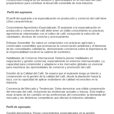
comprensión integral de los desafíos y oportunidades en el mercado del café, 
preparándose para contribuir al desarrollo sostenible de esta industria.
 Perfil del aspirante
.
 El perfil del aspirante a la especialización en producción y comercio del café tiene 
cómo características:
 Conocimiento Agronómico Especializado: El aspirante a la especialización en 
producción y comercio del café debe tener un sólido conocimiento en prácticas 
agronómicas relacionadas con el cultivo de café, incluyendo la selección de 
variedades, técnicas de cosecha y procesamiento. 
 Enfoque Sostenible: Se valora un compromiso con prácticas agrícolas y 
comerciales sostenibles que promuevan la conservación ambiental y el bienestar 
de las comunidades cafetaleras, demostrando conciencia sobre la importancia de 
la responsabilidad social en la cadena de suministro. 
 Habilidades de Comercio Internacional: Debería poseer habilidades en 
negociación y gestión comercial, especialmente en entornos internacionales. La 
capacidad para comprender y adaptarse a los mercados globales es esencial 
para maximizar las oportunidades de comercio y promoción del café. 
 Gestión de la Calidad del Café: Se espera que el aspirante tenga un interés y 
comprensión en la gestión de la calidad del café, desde la plantación hasta la 
taza, con la capacidad de aplicar estándares de calidad reconocidos en la 
industria.
 Conciencia del Mercado y Tendencias: Debe demostrar una sólida comprensión 
del mercado del café, incluyendo las tendencias actuales y futuras. Esto implica 
estar al tanto de los cambios en las preferencias del consumidor, la demanda del 
mercado y las dinámicas competitivas que afectan la industria cafetalera
Perfil de egresado
.
 Gestión Agronómica: Posee conocimientos especializados en la gestión 