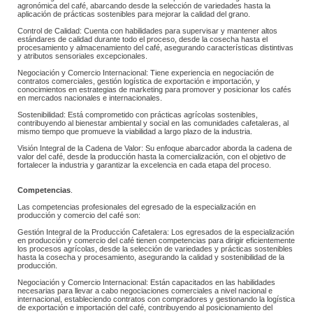
agronómica del café, abarcando desde la selección de variedades hasta la 
aplicación de prácticas sostenibles para mejorar la calidad del grano. 
 Control de Calidad: Cuenta con habilidades para supervisar y mantener altos 
estándares de calidad durante todo el proceso, desde la cosecha hasta el 
procesamiento y almacenamiento del café, asegurando características distintivas 
y atributos sensoriales excepcionales. 
 Negociación y Comercio Internacional: Tiene experiencia en negociación de 
contratos comerciales, gestión logística de exportación e importación, y 
conocimientos en estrategias de marketing para promover y posicionar los cafés 
en mercados nacionales e internacionales. 
 Sostenibilidad: Está comprometido con prácticas agrícolas sostenibles, 
contribuyendo al bienestar ambiental y social en las comunidades cafetaleras, al 
mismo tiempo que promueve la viabilidad a largo plazo de la industria. 
 Visión Integral de la Cadena de Valor: Su enfoque abarcador aborda la cadena de 
valor del café, desde la producción hasta la comercialización, con el objetivo de 
fortalecer la industria y garantizar la excelencia en cada etapa del proceso.
Competencias
.
 Las competencias profesionales del egresado de la especialización en 
producción y comercio del café son: 
 Gestión Integral de la Producción Cafetalera: Los egresados de la especialización 
en producción y comercio del café tienen competencias para dirigir eficientemente 
los procesos agrícolas, desde la selección de variedades y prácticas sostenibles 
hasta la cosecha y procesamiento, asegurando la calidad y sostenibilidad de la 
producción.
 Negociación y Comercio Internacional: Están capacitados en las habilidades 
necesarias para llevar a cabo negociaciones comerciales a nivel nacional e 
internacional, estableciendo contratos con compradores y gestionando la logística 
de exportación e importación del café, contribuyendo al posicionamiento del 