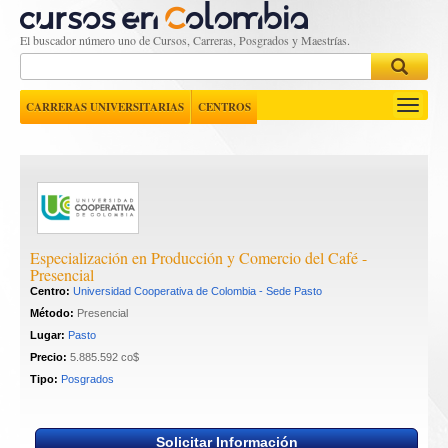
El buscador número uno de Cursos, Carreras, Posgrados y Maestrías.
Toggle
CARRERAS UNIVERSITARIAS
CENTROS
navigati
Especialización en Producción y Comercio del Café - 
Presencial
Centro:
Universidad Cooperativa de Colombia - Sede Pasto
Método:
Presencial
Lugar:
Pasto
Precio:
5.885.592 co$
Tipo:
Posgrados
Solicitar Información