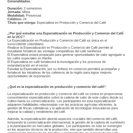
Generalidades
.
Duración:
 2 semestres
Jornada:
Mixta
Modalidad:
Presencial
Créditos:
24
Título que otorga:
 Especialista en Producción y Comercio del Café
¿
Por qué estudiar una Especialización en Producción y Comercio del Café 
en la UCC
?
 La Especialización en Producción y Comercio del Café es única en el 
suroccidente colombiano.
 Realizar la Especialización en Producción y Comercio del Café permite al 
estudiante fortalecer las ventajas competitivas del café nariñense. 
 El Especialista estará preparado para generar oportunidades de valor agregado a 
los cafés especiales en Nariño.​
 El Especialista en café fortalecerá la investigación y los procesos de 
estandarización en el sector.
 Estudiar la Especialización, por su énfasis en comercio permitirá acompañar y 
fortalecer las iniciativas de los cafeteros de la región para lograr mejores 
oportunidades de exportación​.
¿
Qué es la especialización en producción y comercio del café
?
 La especialización en producción y comercio del café se centra en proporcionar 
conocimientos especializados sobre la cadena de valor de este cultivo desde su 
cultivo hasta su comercialización. Los participantes en esta especialización 
adquieren habilidades relacionadas con las prácticas agrícolas eficientes, la 
gestión de fincas cafetaleras y la aplicación de tecnologías innovadoras para 
mejorar la calidad y rendimiento del café. 
 Además, la especialización aborda aspectos cruciales del comercio del café, 
incluyendo la comercialización internacional, la gestión de la cadena de suministro 
y la participación en mercados globales. Los participantes no solo se sumergen 
en los aspectos técnicos de la producción, sino que también desarrollan una 